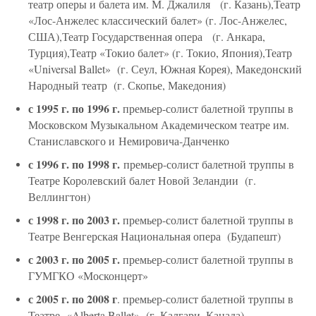
театр оперы и балета им. М. Джалиля (г. Казань),Театр
«Лос-Анжелес классический балет» (г. Лос-Анжелес,
США),Театр Государственная опера (г. Анкара,
Турция),Театр «Токио балет» (г. Токио, Япония),Театр
«Universal Ballet» (г. Сеул, Южная Корея), Македонский
Народный театр (г. Скопье, Македония)
с 1995 г. по 1996 г.
премьер-солист балетной труппы в
Московском Музыкальном Академическом театре им.
Станиславского и Немировича-Данченко
с 1996 г. по 1998 г.
премьер-солист балетной труппы в
Театре Королевский балет Новой Зеландии (г.
Веллингтон)
с 1998 г. по 2003 г.
премьер-солист балетной труппы в
Театре Венгерская Национальная опера (Будапешт)
с 2003 г. по 2005 г.
премьер-солист балетной труппы в
ГУМГКО «Москонцерт»
с 2005 г. по 2008 г
. премьер-солист балетной труппы в
Театре «Alberta Ballet» (г. Калгари, Канада)