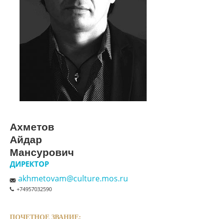
Ахметов
Айдар
Мансурович
ДИРЕКТОР
akhmetovam@culture.mos.ru
+74957032590
ПОЧЕТНОЕ ЗВАНИЕ: