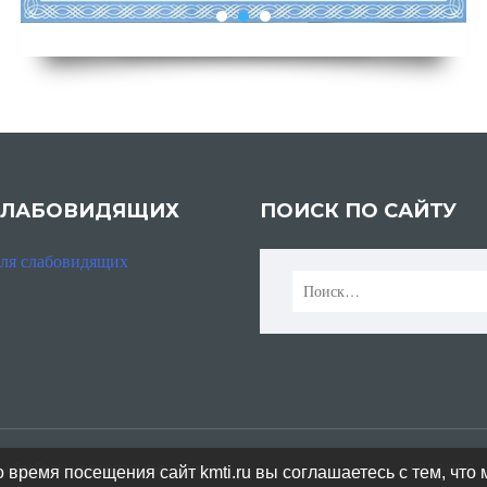
СЛАБОВИДЯЩИХ
ПОИСК ПО САЙТУ
для слабовидящих
Найти:
а обработку персональных данных,
ГЛАВНАЯ
 время посещения сайт kmti.ru вы соглашаетесь с тем, что