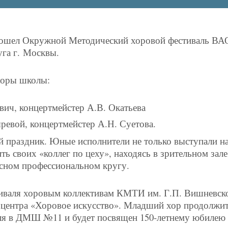
ошел Окружной Методический хоровой фестиваль ВАО-
га г.
Москвы
.
хоры школы:
вич, концертмейстер А.В. Окатьева
ревой, концертмейстер А.Н. Суетова.
 праздник. Юные исполнители не только выступали на 
ь своих «коллег по цеху», находясь в зрительном зале
есном профессиональном кругу.
тиваля хоровым коллективам КМТИ им. Г.П. Вишневско
о центра «Хоровое искусство». Младший хор продолжи
аля в ДМШ №11 и будет посвящен 150-летнему юбилею 