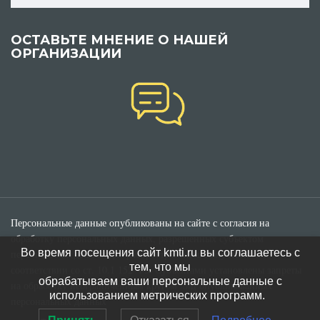
ОСТАВЬТЕ МНЕНИЕ О НАШЕЙ
ОРГАНИЗАЦИИ
Персональные данные опубликованы на сайте с согласия на
обработку персональных данных, разрешенных субъектом
Во время посещения сайт kmti.ru вы соглашаетесь с
персональных данных для распространения, полученного в
тем, что мы
соответствии со ст. 10.1 152-ФЗ. Субъектами установлены запреты
обрабатываем ваши персональные данные с
на обработку неограниченным кругом лиц опубликованных
использованием метрических программ.
персональных данных